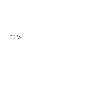
TIHS Business School
REMISE DES DIPLÔMES
2025